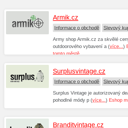
Armik.cz
Informace o obchodě
Slevový ku
Army shop Armik.cz za skvělé ceny
outdoorového vybavení a (
více...
)
tomto městě.
Surplusvintage.cz
Informace o obchodě
Slevový ku
Surplus Vintage je autorizovaný de
pohodlné módy p (
více...
)
Eshop má
Branditvintage.cz