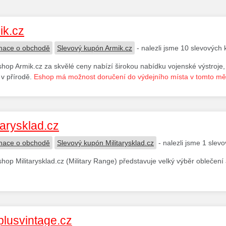
ik.cz
mace o obchodě
Slevový kupón Armik.cz
- nalezli jsme 10 slevových
hop Armik.cz za skvělé ceny nabízí širokou nabídku vojenské výstroje
í v přírodě.
Eshop má možnost doručení do výdejního místa v tomto mě
tarysklad.cz
mace o obchodě
Slevový kupón Militarysklad.cz
- nalezli jsme 1 slev
hop Militarysklad.cz (Military Range) představuje velký výběr oblečení a v
plusvintage.cz