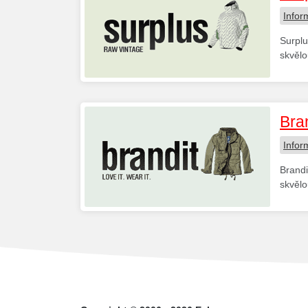
Infor
Surplu
skvěl
Bra
Infor
Brandi
skvěl