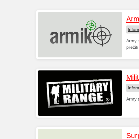
Arm
Infor
Army s
přežit
Mili
Infor
Army s
Sur