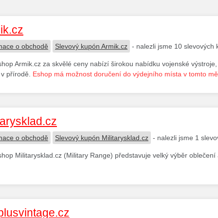
ik.cz
mace o obchodě
Slevový kupón Armik.cz
- nalezli jsme 10 slevových
hop Armik.cz za skvělé ceny nabízí širokou nabídku vojenské výstroje
í v přírodě.
Eshop má možnost doručení do výdejního místa v tomto mě
tarysklad.cz
mace o obchodě
Slevový kupón Militarysklad.cz
- nalezli jsme 1 slev
hop Militarysklad.cz (Military Range) představuje velký výběr oblečení a v
plusvintage.cz