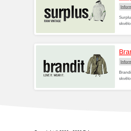
Infor
Surplu
skvěl
Bra
Infor
Brandi
skvěl