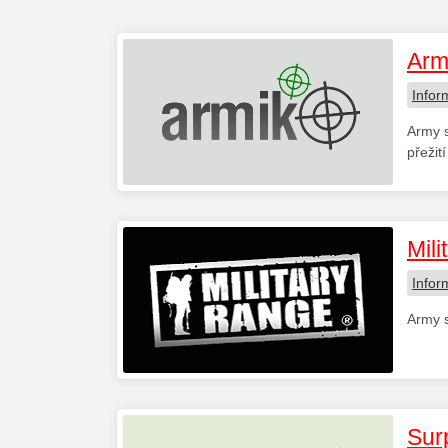
Arm
Infor
Army s
přežit
Mili
Infor
Army s
Sur