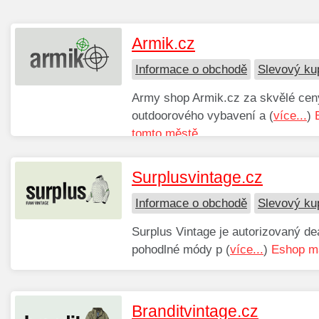
Armik.cz
Informace o obchodě
Slevový ku
Army shop Armik.cz za skvělé ceny
outdoorového vybavení a (
více...
)
tomto městě.
Surplusvintage.cz
Informace o obchodě
Slevový ku
Surplus Vintage je autorizovaný de
pohodlné módy p (
více...
)
Eshop má
Branditvintage.cz