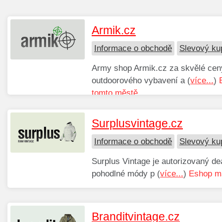
Armik.cz
Informace o obchodě
Slevový ku
Army shop Armik.cz za skvělé ceny
outdoorového vybavení a (
více...
)
tomto městě.
Surplusvintage.cz
Informace o obchodě
Slevový ku
Surplus Vintage je autorizovaný de
pohodlné módy p (
více...
)
Eshop má
Branditvintage.cz